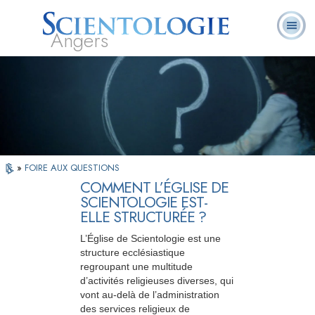
Angers
Qu’est-ce que la
Ministres
Foire aux
L. Ron Hubbard
Livres
Scientologie ?
volontaires
questions
»
FOIRE AUX QUESTIONS
COMMENT L’ÉGLISE DE
SCIENTOLOGIE EST-
ELLE STRUCTURÉE ?
L’Église de Scientologie est une
structure ecclésiastique
regroupant une multitude
d’activités religieuses diverses, qui
vont au-delà de l’administration
des services religieux de