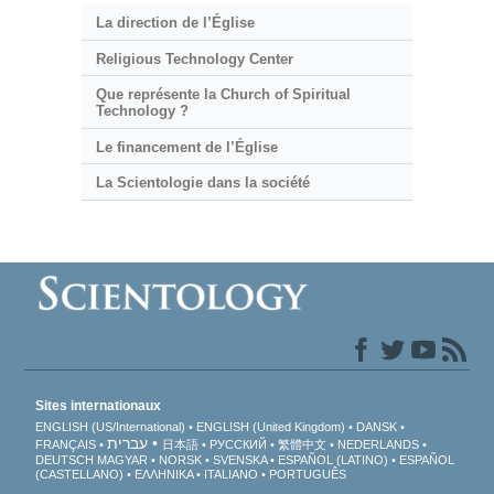
La direction de l’Église
Religious Technology Center
Que représente la Church of Spiritual
Technology ?
Le financement de l’Église
La Scientologie dans la société
Sites internationaux
ENGLISH (US/International)
ENGLISH (United Kingdom)
DANSK
עברית
FRANÇAIS
日本語
РУССКИЙ
繁體中文
NEDERLANDS
DEUTSCH
MAGYAR
NORSK
SVENSKA
ESPAÑOL (LATINO)
ESPAÑOL
(CASTELLANO)
ΕΛΛΗΝΙΚA
ITALIANO
PORTUGUÊS