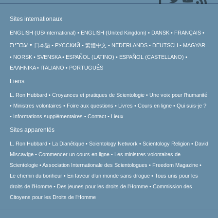
Sites internationaux
ENGLISH (US/International)
ENGLISH (United Kingdom)
DANSK
FRANÇAIS
עברית
日本語
РУССКИЙ
繁體中文
NEDERLANDS
DEUTSCH
MAGYAR
NORSK
SVENSKA
ESPAÑOL (LATINO)
ESPAÑOL (CASTELLANO)
ΕΛΛΗΝΙΚA
ITALIANO
PORTUGUÊS
Liens
L. Ron Hubbard
Croyances et pratiques de Scientologie
Une voix pour l’humanité
Ministres volontaires
Foire aux questions
Livres
Cours en ligne
Qui suis-je ?
Informations supplémentaires
Contact
Lieux
Sites apparentés
L. Ron Hubbard
La Dianétique
Scientology Network
Scientology Religion
David
Miscavige
Commencer un cours en ligne
Les ministres volontaires de
Scientologie
Association Internationale des Scientologues
Freedom Magazine
Le chemin du bonheur
En faveur d’un monde sans drogue
Tous unis pour les
droits de l’Homme
Des jeunes pour les droits de l’Homme
Commission des
Citoyens pour les Droits de l’Homme