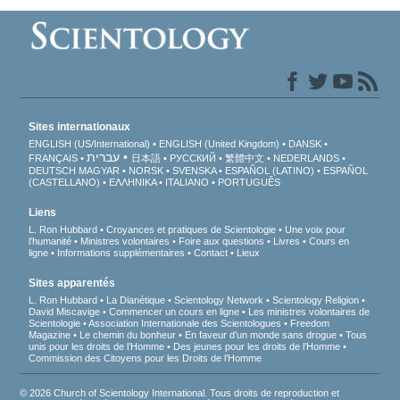
Sites internationaux
ENGLISH (US/International)
ENGLISH (United Kingdom)
DANSK
עברית
FRANÇAIS
日本語
РУССКИЙ
繁體中文
NEDERLANDS
DEUTSCH
MAGYAR
NORSK
SVENSKA
ESPAÑOL (LATINO)
ESPAÑOL
(CASTELLANO)
ΕΛΛΗΝΙΚA
ITALIANO
PORTUGUÊS
Liens
L. Ron Hubbard
Croyances et pratiques de Scientologie
Une voix pour
l’humanité
Ministres volontaires
Foire aux questions
Livres
Cours en
ligne
Informations supplémentaires
Contact
Lieux
Sites apparentés
L. Ron Hubbard
La Dianétique
Scientology Network
Scientology Religion
David Miscavige
Commencer un cours en ligne
Les ministres volontaires de
Scientologie
Association Internationale des Scientologues
Freedom
Magazine
Le chemin du bonheur
En faveur d’un monde sans drogue
Tous
unis pour les droits de l’Homme
Des jeunes pour les droits de l’Homme
Commission des Citoyens pour les Droits de l’Homme
© 2026 Church of Scientology International. Tous droits de reproduction et