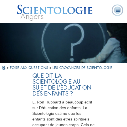
Angers
Qu’est-ce que la
Ministres
Foire aux
L. Ron Hubbard
Livres
Scientologie ?
volontaires
questions
»
FOIRE AUX QUESTIONS
»
LES CROYANCES DE SCIENTOLOGIE
QUE DIT LA
SCIENTOLOGIE AU
SUJET DE L’ÉDUCATION
DES ENFANTS ?
L. Ron Hubbard a beaucoup écrit
sur l’éducation des enfants. La
Scientologie estime que les
enfants sont des êtres spirituels
occupant de jeunes corps. Cela ne