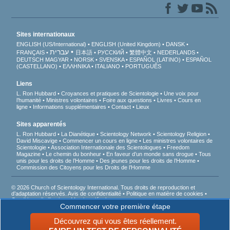
Sites internationaux
ENGLISH (US/International)
ENGLISH (United Kingdom)
DANSK
עברית
FRANÇAIS
日本語
РУССКИЙ
繁體中文
NEDERLANDS
DEUTSCH
MAGYAR
NORSK
SVENSKA
ESPAÑOL (LATINO)
ESPAÑOL
(CASTELLANO)
ΕΛΛΗΝΙΚA
ITALIANO
PORTUGUÊS
Liens
L. Ron Hubbard
Croyances et pratiques de Scientologie
Une voix pour
l’humanité
Ministres volontaires
Foire aux questions
Livres
Cours en
ligne
Informations supplémentaires
Contact
Lieux
Sites apparentés
L. Ron Hubbard
La Dianétique
Scientology Network
Scientology Religion
David Miscavige
Commencer un cours en ligne
Les ministres volontaires de
Scientologie
Association Internationale des Scientologues
Freedom
Magazine
Le chemin du bonheur
En faveur d’un monde sans drogue
Tous
unis pour les droits de l’Homme
Des jeunes pour les droits de l’Homme
Commission des Citoyens pour les Droits de l’Homme
© 2026 Church of Scientology International. Tous droits de reproduction et
d’adaptation réservés.
Avis de confidentialité
•
Politique en matière de cookies
•
Conditions d’utilisation
•
Mentions légales
Commencer votre première étape
D’après la loi française Informatique et Liberté du 6 janvier 1978, vous disposez
d’un droit d’accès, de correction, de suppression et d’opposition aux informations
Découvrez qui vous êtes réellement.
vous concernant en nous écrivant. Vous êtes informés que les USA n’offrent pas