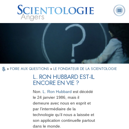
Angers
Qu’est-ce que la
Ministres
Foire aux
L. Ron Hubbard
Livres
Scientologie ?
volontaires
questions
»
FOIRE AUX QUESTIONS
»
LE FONDATEUR DE LA SCIENTOLOGIE
L. RON HUBBARD EST-IL
ENCORE EN VIE ?
Non.
L. Ron Hubbard
est décédé
le 24 janvier 1986, mais il
demeure avec nous en esprit et
par l’intermédiaire de la
technologie qu’il nous a laissée et
son application continuelle partout
dans le monde.