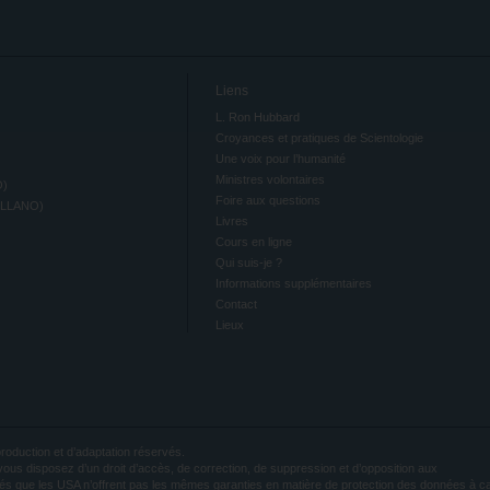
Liens
L. Ron Hubbard
Croyances et pratiques de Scientologie
Une voix pour l’humanité
Ministres volontaires
O)
Foire aux questions
ELLANO)
Livres
Cours en ligne
Qui suis-je ?
Informations supplémentaires
Contact
Lieux
roduction et d’adaptation réservés.
, vous disposez d’un droit d’accès, de correction, de suppression et d’opposition aux
és que les USA n’offrent pas les mêmes garanties en matière de protection des données à c