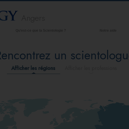
Angers
Qu’est-ce que la Scientologie ?
Notre aide
royances et pratiques
Rencontrez un scientologu
redos et Codes de Scientologie
es scientologues et la Scientologie
Afficher les régions
Afficher les professions
encontrez un scientologue
 l’intérieur d’une église
es principes de base de la Scientologie
a Dianétique : Une introduction
mour et haine –
u’est-ce que la grandeur ?