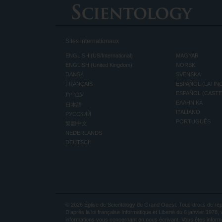
Sites internationaux
ENGLISH (US/International)
MAGYAR
ENGLISH (United Kingdom)
NORSK
DANSK
SVENSKA
FRANÇAIS
ESPAÑOL (LATIN
עברית
ESPAÑOL (CAST
ΕΛΛΗΝΙΚA
日本語
ITALIANO
РУССКИЙ
PORTUGUÊS
繁體中文
NEDERLANDS
DEUTSCH
© 2026
Église de Scientology du Grand Ouest.
Tous droits de rep
D’après la loi française Informatique et Liberté du 6 janvier 1978
informations vous concernant en nous écrivant. Vous êtes inform