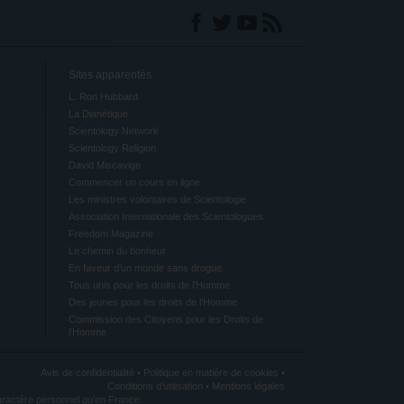
Sites apparentés
L. Ron Hubbard
La Dianétique
Scientology Network
Scientology Religion
David Miscavige
Commencer un cours en ligne
Les ministres volontaires de Scientologie
Association Internationale des Scientologues
Freedom Magazine
Le chemin du bonheur
En faveur d’un monde sans drogue
Tous unis pour les droits de l’Homme
Des jeunes pour les droits de l’Homme
Commission des Citoyens pour les Droits de
l’Homme
Avis de confidentialité
•
Politique en matière de cookies
•
Conditions d’utilisation
•
Mentions légales
aractère personnel qu’en France.