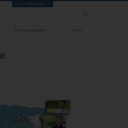
SITES APPARENTÉS
Foire aux questions
Livres
Antécédents et principes de base
Livres pour débutants
e
À l’intérieur d’une église
Livres audio
L’organisation de la Scientologie
conférences d’introduction
Films