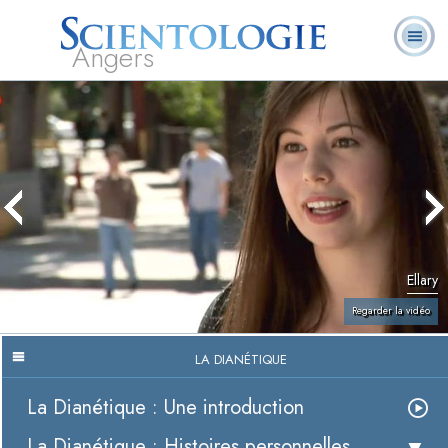
Angers
Qu’est-ce que la
Ministres
Foire aux
L. Ron Hubbard
Livres
Scientologie ?
volontaires
questions
Ellary
Regarder la vidéo
LA DIANÉTIQUE
La Dianétique : Une introduction
La Dianétique : Histoires personnelles