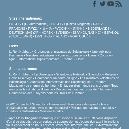
Sites internationaux
ENGLISH (US/International)
ENGLISH (United Kingdom)
DANSK
עברית
FRANÇAIS
日本語
РУССКИЙ
繁體中文
NEDERLANDS
DEUTSCH
MAGYAR
NORSK
SVENSKA
ESPAÑOL (LATINO)
ESPAÑOL
(CASTELLANO)
ΕΛΛΗΝΙΚA
ITALIANO
PORTUGUÊS
Liens
L. Ron Hubbard
Croyances et pratiques de Scientologie
Une voix pour
l’humanité
Ministres volontaires
Foire aux questions
Livres
Cours en
ligne
Informations supplémentaires
Contact
Lieux
Sites apparentés
L. Ron Hubbard
La Dianétique
Scientology Network
Scientology Religion
David Miscavige
Commencer un cours en ligne
Les ministres volontaires de
Scientologie
Association Internationale des Scientologues
Freedom
Magazine
Le chemin du bonheur
En faveur d’un monde sans drogue
Tous
unis pour les droits de l’Homme
Des jeunes pour les droits de l’Homme
Commission des Citoyens pour les Droits de l’Homme
© 2026 Church of Scientology International. Tous droits de reproduction et
d’adaptation réservés.
Avis de confidentialité
•
Politique en matière de cookies
•
Conditions d’utilisation
•
Mentions légales
D’après la loi française Informatique et Liberté du 6 janvier 1978, vous disposez
d’un droit d’accès, de correction, de suppression et d’opposition aux informations
vous concernant en nous écrivant. Vous êtes informés que les USA n’offrent pas
les mêmes garanties en matière de protection des données à caractère personnel