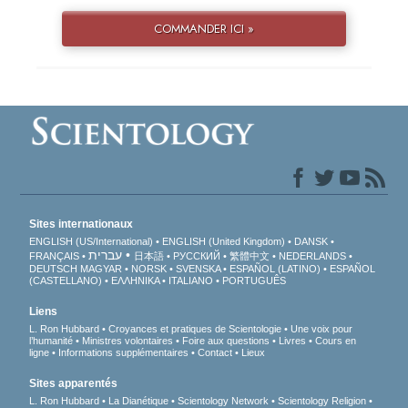
COMMANDER ICI »
Sites internationaux
ENGLISH (US/International)
ENGLISH (United Kingdom)
DANSK
עברית
FRANÇAIS
日本語
РУССКИЙ
繁體中文
NEDERLANDS
DEUTSCH
MAGYAR
NORSK
SVENSKA
ESPAÑOL (LATINO)
ESPAÑOL
(CASTELLANO)
ΕΛΛΗΝΙΚA
ITALIANO
PORTUGUÊS
Liens
L. Ron Hubbard
Croyances et pratiques de Scientologie
Une voix pour
l’humanité
Ministres volontaires
Foire aux questions
Livres
Cours en
ligne
Informations supplémentaires
Contact
Lieux
Sites apparentés
L. Ron Hubbard
La Dianétique
Scientology Network
Scientology Religion