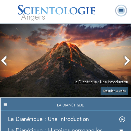
Angers
Qu’est-ce que la
Ministres
Foire aux
L. Ron Hubbard
Livres
Scientologie ?
volontaires
questions
La Dianétique : Une introduction
Regarder la vidéo
LA DIANÉTIQUE
La Dianétique : Une introduction
La Dianétique : Histoires personnelles