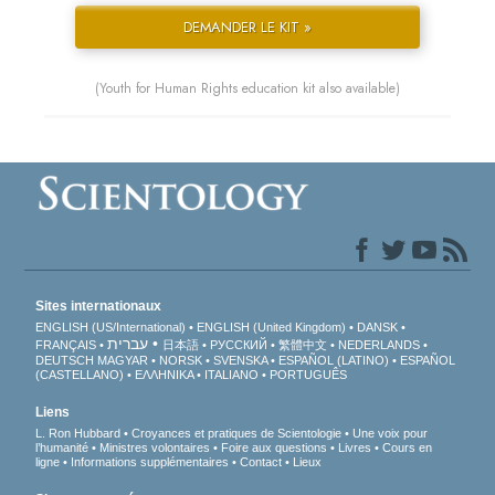
DEMANDER LE KIT »
(Youth for Human Rights education kit also available)
Sites internationaux
ENGLISH (US/International)
ENGLISH (United Kingdom)
DANSK
עברית
FRANÇAIS
日本語
РУССКИЙ
繁體中文
NEDERLANDS
DEUTSCH
MAGYAR
NORSK
SVENSKA
ESPAÑOL (LATINO)
ESPAÑOL
(CASTELLANO)
ΕΛΛΗΝΙΚA
ITALIANO
PORTUGUÊS
Liens
L. Ron Hubbard
Croyances et pratiques de Scientologie
Une voix pour
l’humanité
Ministres volontaires
Foire aux questions
Livres
Cours en
ligne
Informations supplémentaires
Contact
Lieux