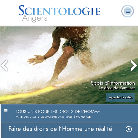
Angers
Qu’est-ce que la
Ministres
Foire aux
L. Ron Hubbard
Livres
Scientologie ?
volontaires
questions
Spots d’information
Le droit de s’amuser
Regarder la vidéo
TOUS UNIS POUR LES DROITS DE L’HOMME
FAIRE DES DROITS DE L’HOMME UNE RÉALITÉ MONDIALE
Faire des droits de l’Homme une réalité