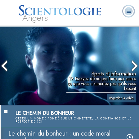
Angers
Qu’est-ce que la
Ministres
Foire aux
L. Ron Hubbard
Livres
Scientologie ?
volontaires
questions
Spots d’information
19. Essayez de ne pas faire aux autres
ce que vous n’aimeriez pas qu’ils vous
fassent
Regarder la vidéo
LE CHEMIN DU BONHEUR
CRÉER UN MONDE FONDÉ SUR L’HONNÊTETÉ, LA CONFIANCE ET LE
RESPECT DE SOI
Le chemin du bonheur : un code moral