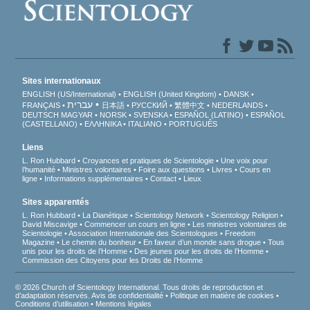
Sites internationaux
ENGLISH (US/International)
ENGLISH (United Kingdom)
DANSK
עברית
FRANÇAIS
日本語
РУССКИЙ
繁體中文
NEDERLANDS
DEUTSCH
MAGYAR
NORSK
SVENSKA
ESPAÑOL (LATINO)
ESPAÑOL
(CASTELLANO)
ΕΛΛΗΝΙΚA
ITALIANO
PORTUGUÊS
Liens
L. Ron Hubbard
Croyances et pratiques de Scientologie
Une voix pour
l’humanité
Ministres volontaires
Foire aux questions
Livres
Cours en
ligne
Informations supplémentaires
Contact
Lieux
Sites apparentés
L. Ron Hubbard
La Dianétique
Scientology Network
Scientology Religion
David Miscavige
Commencer un cours en ligne
Les ministres volontaires de
Scientologie
Association Internationale des Scientologues
Freedom
Magazine
Le chemin du bonheur
En faveur d’un monde sans drogue
Tous
unis pour les droits de l’Homme
Des jeunes pour les droits de l’Homme
Commission des Citoyens pour les Droits de l’Homme
© 2026 Church of Scientology International. Tous droits de reproduction et
d’adaptation réservés.
Avis de confidentialité
•
Politique en matière de cookies
•
Conditions d’utilisation
•
Mentions légales