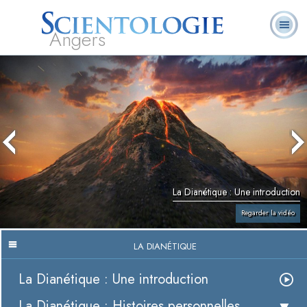
Angers
Qu’est-ce que la
Ministres
Foire aux
L. Ron Hubbard
Livres
Scientologie ?
volontaires
questions
La Dianétique : Une introduction
Regarder la vidéo
LA DIANÉTIQUE
La Dianétique : Une introduction
La Dianétique : Histoires personnelles