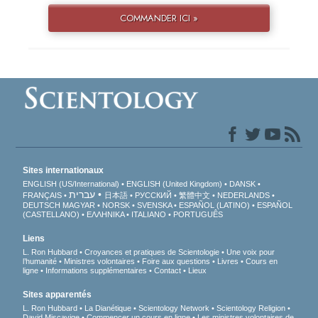
COMMANDER ICI »
Sites internationaux
ENGLISH (US/International)
ENGLISH (United Kingdom)
DANSK
עברית
FRANÇAIS
日本語
РУССКИЙ
繁體中文
NEDERLANDS
DEUTSCH
MAGYAR
NORSK
SVENSKA
ESPAÑOL (LATINO)
ESPAÑOL
(CASTELLANO)
ΕΛΛΗΝΙΚA
ITALIANO
PORTUGUÊS
Liens
L. Ron Hubbard
Croyances et pratiques de Scientologie
Une voix pour
l’humanité
Ministres volontaires
Foire aux questions
Livres
Cours en
ligne
Informations supplémentaires
Contact
Lieux
Sites apparentés
L. Ron Hubbard
La Dianétique
Scientology Network
Scientology Religion
David Miscavige
Commencer un cours en ligne
Les ministres volontaires de