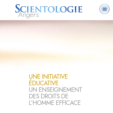
Angers
Qu’est-ce que la
Ministres
Foire aux
L. Ron Hubbard
Livres
Scientologie ?
volontaires
questions
UNE INITIATIVE
ÉDUCATIVE
UN ENSEIGNEMENT
DES DROITS DE
L’HOMME EFFICACE