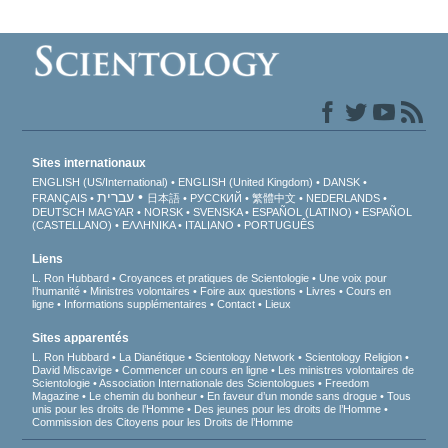
Sites internationaux
ENGLISH (US/International)
ENGLISH (United Kingdom)
DANSK
עברית
FRANÇAIS
日本語
РУССКИЙ
繁體中文
NEDERLANDS
DEUTSCH
MAGYAR
NORSK
SVENSKA
ESPAÑOL (LATINO)
ESPAÑOL
(CASTELLANO)
ΕΛΛΗΝΙΚA
ITALIANO
PORTUGUÊS
Liens
L. Ron Hubbard
Croyances et pratiques de Scientologie
Une voix pour
l’humanité
Ministres volontaires
Foire aux questions
Livres
Cours en
ligne
Informations supplémentaires
Contact
Lieux
Sites apparentés
L. Ron Hubbard
La Dianétique
Scientology Network
Scientology Religion
David Miscavige
Commencer un cours en ligne
Les ministres volontaires de
Scientologie
Association Internationale des Scientologues
Freedom
Magazine
Le chemin du bonheur
En faveur d’un monde sans drogue
Tous
unis pour les droits de l’Homme
Des jeunes pour les droits de l’Homme
Commission des Citoyens pour les Droits de l’Homme