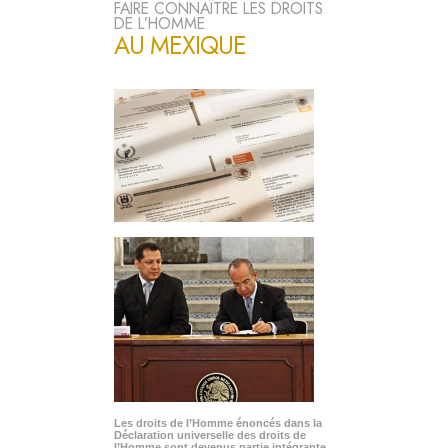
FAIRE CONNAÎTRE LES DROITS
DE L’HOMME
AU MEXIQUE
Les droits de l’Homme énoncés dans la
Déclaration universelle des droits de
l’Homme sont devenus partie intégrante