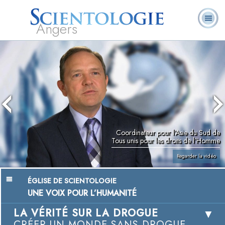
Angers
Qu’est-ce que la
Ministres
Foire aux
L. Ron Hubbard
Livres
Scientologie ?
volontaires
questions
Coordinateur pour l’Asie du Sud de
Tous unis pour les droits de l’Homme
Regarder la vidéo
ÉGLISE DE SCIENTOLOGIE
UNE VOIX POUR L’HUMANITÉ
LA VÉRITÉ SUR LA DROGUE
CRÉER UN MONDE SANS DROGUE