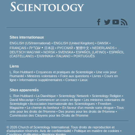
Sites internationaux
ENGLISH (US/International)
ENGLISH (United Kingdom)
DANSK
עברית
FRANÇAIS
日本語
РУССКИЙ
繁體中文
NEDERLANDS
DEUTSCH
MAGYAR
NORSK
SVENSKA
ESPAÑOL (LATINO)
ESPAÑOL
(CASTELLANO)
ΕΛΛΗΝΙΚA
ITALIANO
PORTUGUÊS
Liens
L. Ron Hubbard
Croyances et pratiques de Scientologie
Une voix pour
l’humanité
Ministres volontaires
Foire aux questions
Livres
Cours en
ligne
Informations supplémentaires
Contact
Lieux
Sites apparentés
L. Ron Hubbard
La Dianétique
Scientology Network
Scientology Religion
David Miscavige
Commencer un cours en ligne
Les ministres volontaires de
Scientologie
Association Internationale des Scientologues
Freedom
Magazine
Le chemin du bonheur
En faveur d’un monde sans drogue
Tous
unis pour les droits de l’Homme
Des jeunes pour les droits de l’Homme
Commission des Citoyens pour les Droits de l’Homme
© 2026 Church of Scientology International. Tous droits de reproduction et
d’adaptation réservés.
Avis de confidentialité
•
Politique en matière de cookies
•
Conditions d’utilisation
•
Mentions légales