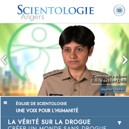
Angers
Qu’est-ce que la
Ministres
Foire aux
L. Ron Hubbard
Livres
Scientologie ?
volontaires
questions
Commissaire adjoint
Police de New Delhi
Regarder la vidéo
ÉGLISE DE SCIENTOLOGIE
UNE VOIX POUR L’HUMANITÉ
LA VÉRITÉ SUR LA DROGUE
CRÉER UN MONDE SANS DROGUE