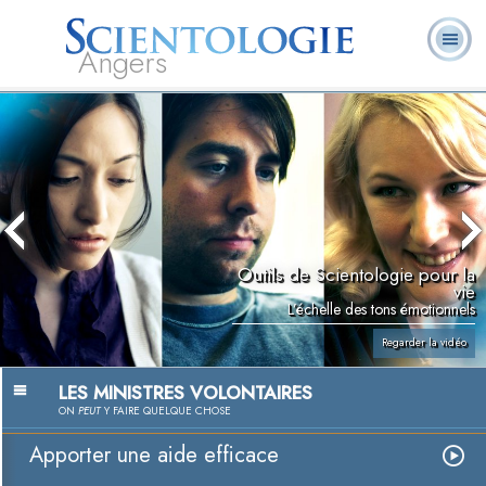
Angers
Qu’est-ce que la
Ministres
Foire aux
L. Ron Hubbard
Livres
Scientologie ?
volontaires
questions
Outils de Scientologie pour la
vie
L’échelle des tons émotionnels
Regarder la vidéo
LES MINISTRES VOLONTAIRES
ON
PEUT
Y FAIRE QUELQUE CHOSE
Apporter une aide efficace