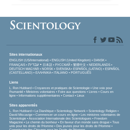
Sites internationaux
ENGLISH (US/International)
ENGLISH (United Kingdom)
DANSK
עברית
FRANÇAIS
日本語
РУССКИЙ
繁體中文
NEDERLANDS
DEUTSCH
MAGYAR
NORSK
SVENSKA
ESPAÑOL (LATINO)
ESPAÑOL
(CASTELLANO)
ΕΛΛΗΝΙΚA
ITALIANO
PORTUGUÊS
Liens
L. Ron Hubbard
Croyances et pratiques de Scientologie
Une voix pour
l’humanité
Ministres volontaires
Foire aux questions
Livres
Cours en
ligne
Informations supplémentaires
Contact
Lieux
Sites apparentés
L. Ron Hubbard
La Dianétique
Scientology Network
Scientology Religion
David Miscavige
Commencer un cours en ligne
Les ministres volontaires de
Scientologie
Association Internationale des Scientologues
Freedom
Magazine
Le chemin du bonheur
En faveur d’un monde sans drogue
Tous
unis pour les droits de l’Homme
Des jeunes pour les droits de l’Homme
Commission des Citoyens pour les Droits de l’Homme