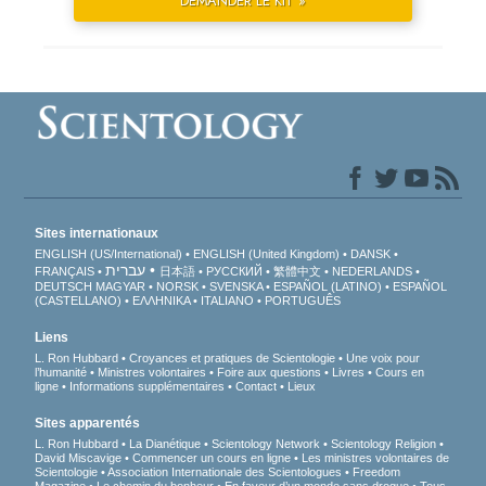
DEMANDER LE KIT »
Sites internationaux
ENGLISH (US/International)
ENGLISH (United Kingdom)
DANSK
עברית
FRANÇAIS
日本語
РУССКИЙ
繁體中文
NEDERLANDS
DEUTSCH
MAGYAR
NORSK
SVENSKA
ESPAÑOL (LATINO)
ESPAÑOL
(CASTELLANO)
ΕΛΛΗΝΙΚA
ITALIANO
PORTUGUÊS
Liens
L. Ron Hubbard
Croyances et pratiques de Scientologie
Une voix pour
l’humanité
Ministres volontaires
Foire aux questions
Livres
Cours en
ligne
Informations supplémentaires
Contact
Lieux
Sites apparentés
L. Ron Hubbard
La Dianétique
Scientology Network
Scientology Religion
David Miscavige
Commencer un cours en ligne
Les ministres volontaires de
Scientologie
Association Internationale des Scientologues
Freedom
Magazine
Le chemin du bonheur
En faveur d’un monde sans drogue
Tous