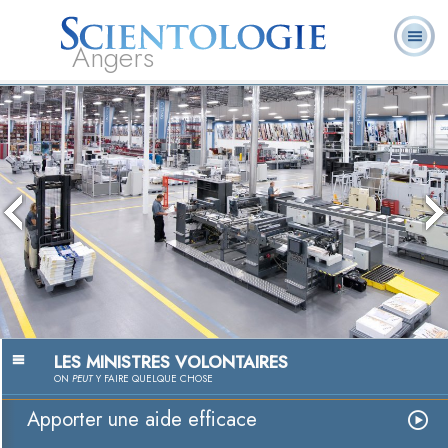
Angers
Qu’est-ce que la
Ministres
Foire aux
L. Ron Hubbard
Livres
Scientologie ?
volontaires
questions
LES MINISTRES VOLONTAIRES
ON
PEUT
Y FAIRE QUELQUE CHOSE
Apporter une aide efficace