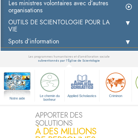
Les ministres volontaires avec d’autres
organisations
OUTILS DE SCIENTOLOGIE POUR LA
VIE
Spots d’information
Les programmes humanitaires et d’amélioration sociale
subventionnés par l’Église de Scientologie
▼
Le chemin du
Applied Scholastics
Criminon
Notre aide
bonheur
APPORTER DES
SOLUTIONS
À DES MILLIONS