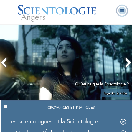
Angers
Qu’est-ce que la
Ministres
Foire aux
L. Ron Hubbard
Livres
Scientologie ?
volontaires
questions
Qu’est ce que la Scientologie ?
Regarder la vidéo
CROYANCES ET PRATIQUES
Les scientologues et la Scientologie