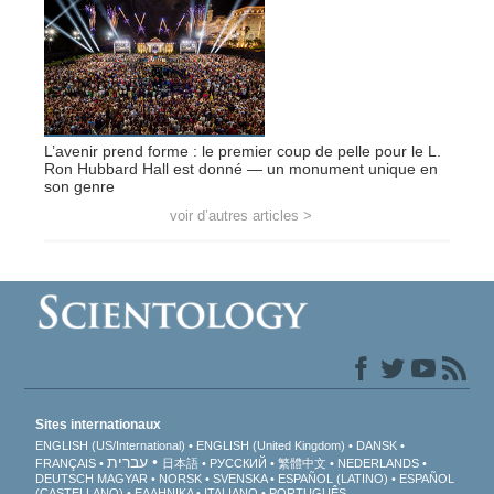
L’avenir prend forme : le premier coup de pelle pour le L.
Ron Hubbard Hall est donné — un monument unique en
son genre
voir d’autres articles >
Sites internationaux
ENGLISH (US/International)
ENGLISH (United Kingdom)
DANSK
עברית
FRANÇAIS
日本語
РУССКИЙ
繁體中文
NEDERLANDS
DEUTSCH
MAGYAR
NORSK
SVENSKA
ESPAÑOL (LATINO)
ESPAÑOL
(CASTELLANO)
ΕΛΛΗΝΙΚA
ITALIANO
PORTUGUÊS