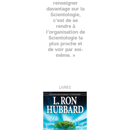
renseigner
davantage sur la
Scientologie,
c’est de se
rendre à
l’organisation de
Scientologie la
plus proche et
de voir par soi-
même. »
LIVRES