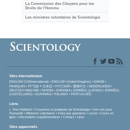
La Commission des Citoyens pour les
Droits de l’Homme
Les ministres volontaires de Scientologie
Sites internationaux
ENGLISH (US/International)
ENGLISH (United Kingdom)
DANSK
עברית
FRANÇAIS
日本語
РУССКИЙ
繁體中文
NEDERLANDS
DEUTSCH
MAGYAR
NORSK
SVENSKA
ESPAÑOL (LATINO)
ESPAÑOL
(CASTELLANO)
ΕΛΛΗΝΙΚA
ITALIANO
PORTUGUÊS
Liens
L. Ron Hubbard
Croyances et pratiques de Scientologie
Une voix pour
l’humanité
Ministres volontaires
Foire aux questions
Livres
Cours en
ligne
Informations supplémentaires
Contact
Lieux
Sites apparentés