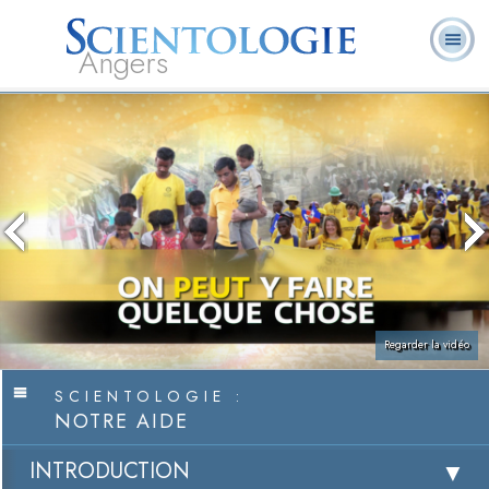
Angers
Qu’est-ce que la
Ministres
Foire aux
L. Ron Hubbard
Livres
Scientologie ?
volontaires
questions
Regarder la vidéo
SCIENTOLOGIE :
NOTRE AIDE
INTRODUCTION